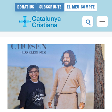
DONATIUS
SUBSCRIU-TE
EL MEU COMPTE
Vés
al
contingut