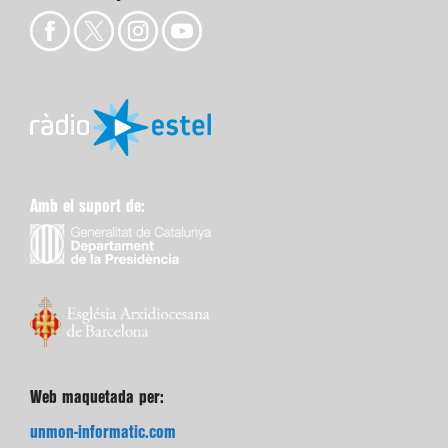
Amb el suport de:
Web maquetada per:
unmon-informatic.com