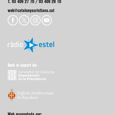
T. 93 409 27 70 / 93 409 28 10
web@catalunyacristiana.cat
Amb el suport de:
Web maquetada per: