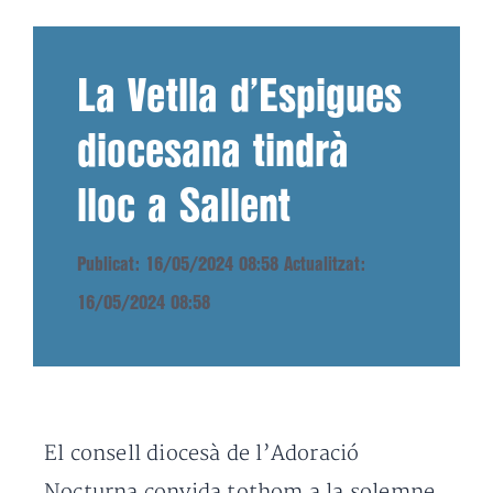
La Vetlla d’Espigues
diocesana tindrà
lloc a Sallent
Publicat: 16/05/2024 08:58
Actualitzat:
16/05/2024 08:58
El consell diocesà de l’Adoració
Nocturna convida tothom a la solemne