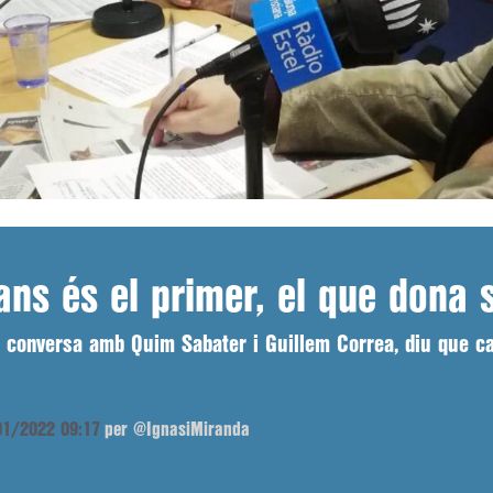
ians és el primer, el que dona s
en conversa amb Quim Sabater i Guillem Correa, diu que c
/01/2022 09:17
per @IgnasiMiranda