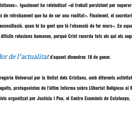
ristianes»
. Igualment ha reivindicat
«el treball persistent per supera
mí de retrobament que ha de ser una realitat»
. Finalment, el secreta
econciliació, quan hi ha gent que té l’obsessió de fer murs»
. En aqu
difícils relacions humanes, perquè Crist recorda tots els qui els se
or de l’actualitat
d’aquest divendres 18 de gener.
egària Universal per la Unitat dels Cristians, amb diferents activit
seguits, protagonistes de l’últim Informe sobre Llibertat Religiosa a
ívic organitzat per Justícia i Pau, el Centre Ecumènic de Catalunya, A