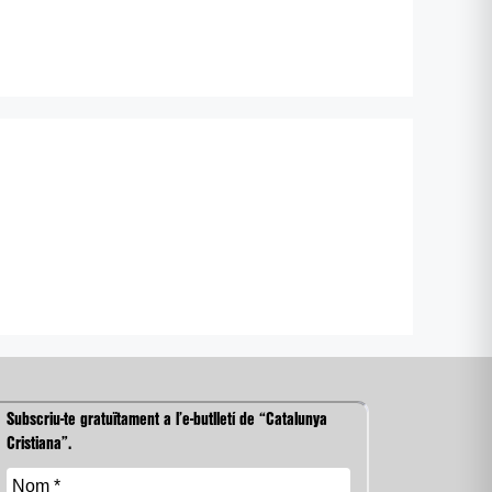
Subscriu-te gratuïtament a l’e-butlletí de “Catalunya
Cristiana”.