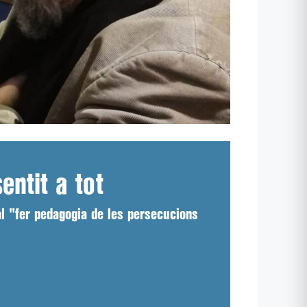
entit a tot
al "fer pedagogia de les persecucions