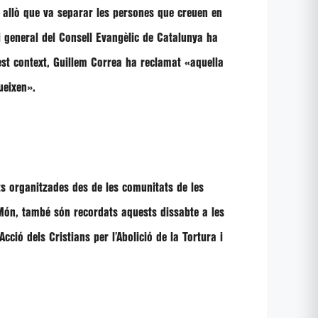
r allò que va separar les persones que creuen en
ri general del Consell Evangèlic de Catalunya ha
est context, Guillem Correa ha reclamat
«aquella
gueixen»
.
ats organitzades des de les comunitats de les
l Món, també són recordats aquests dissabte a les
cció dels Cristians per l’Abolició de la Tortura i