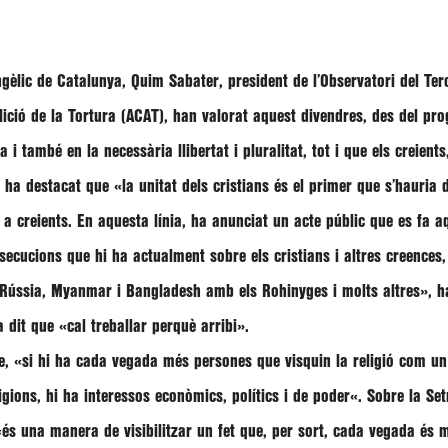
angèlic de Catalunya,
Quim Sabater
, president de l’Observatori del Ter
bolició de la Tortura (ACAT), han valorat aquest divendres, des del p
na i també en la necessària llibertat i pluralitat
,
tot i que els creien
ux ha destacat que
«la unitat dels cristians és el primer que s’hauria 
a creients. En aquesta línia, ha anunciat un acte públic que es fa aq
secucions que hi ha actualment sobre els cristians i altres creences,
aq, Rússia, Myanmar i Bangladesh amb els Rohinyges i molts altres»
, h
a dit que «cal treballar perquè arribi».
ue,
«si hi ha cada vegada més persones que visquin la religió com un 
ligions, hi ha interessos econòmics, polítics i de poder
«. Sobre la Set
«és una manera de visibilitzar un fet que, per sort, cada vegada és 