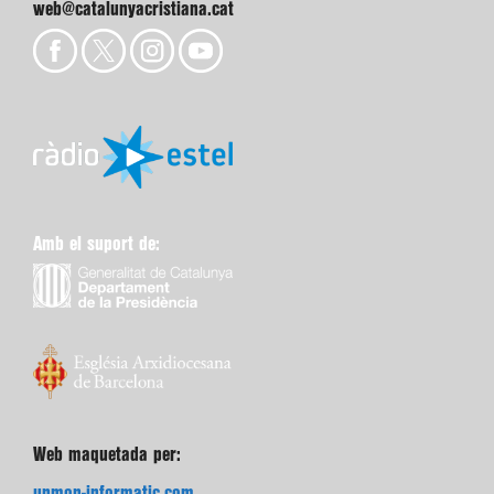
web@catalunyacristiana.cat
Amb el suport de:
Web maquetada per:
unmon-informatic.com