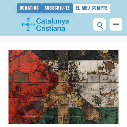
DONATIUS
SUBSCRIU-TE
EL MEU COMPTE
Vés
al
contingut