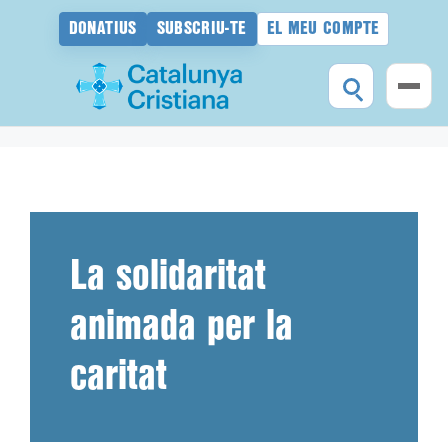
DONATIUS
SUBSCRIU-TE
EL MEU COMPTE
Vés
al
contingut
La solidaritat
animada per la
caritat