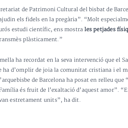
cretariat de Patrimoni Cultural del bisbat de Bar
 ajudin els fidels en la pregària”. “Molt especia
curós estudi científic, ens mostra
les petjades físi
 transmès plàsticament.”
mella ha recordat en la seva intervenció que el S
e ha d’omplir de joia la comunitat cristiana i el 
L’arquebisbe de Barcelona ha posat en relleu que
a Família és fruit de l’exaltació d’aquest amor”. “E
e van estretament units”, ha dit.