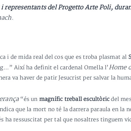
i representants del Progetto Arte Poli, duran
nach.
a i de mida real del cos que es troba plasmat al
S
Home de
ng…” Així ha definit el cardenal Omella l’
era va haver de patir Jesucrist per salvar la hum
perança
“és un
magnífic treball escultòric
del mes
ndica que la mort no té la darrera paraula en la n
s ha ressuscitat per tal que nosaltres tinguem vi