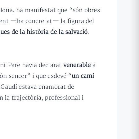
celona, ha manifestat que “són obres
lment —ha concretat— la figura del
ques de la història de la salvació
.
ant Pare havia declarat
venerable
a
món sencer” i que esdevé “
un camí
 “Gaudí estava enamorat de
n la trajectòria, professional i