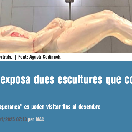
istrals. |
Font:
Agustí Codinach.
exposa dues escultures que c
sperança” es poden visitar fins al desembre
/04/2025 07:13
per MAC