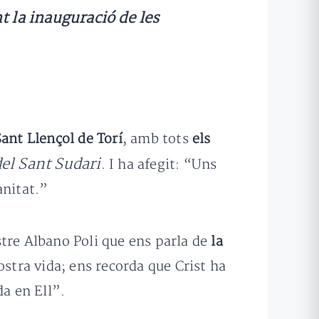
t la inauguració de les
ant Llençol de Torí
, amb tots
els
l Sant Sudari
. I ha afegit: “Uns
anitat.”
tre Albano Poli que ens parla de
la
ostra vida; ens recorda que Crist ha
da en Ell”.