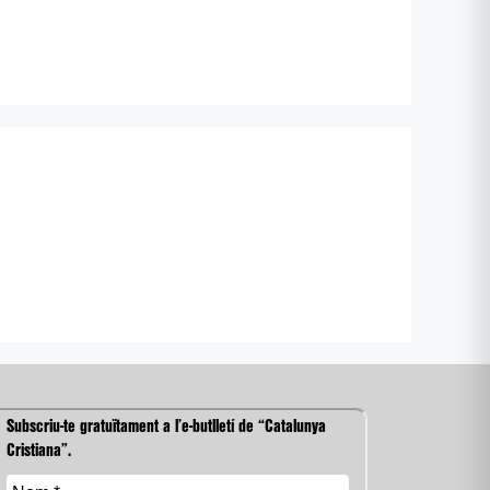
Subscriu-te gratuïtament a l’e-butlletí de “Catalunya
Cristiana”.