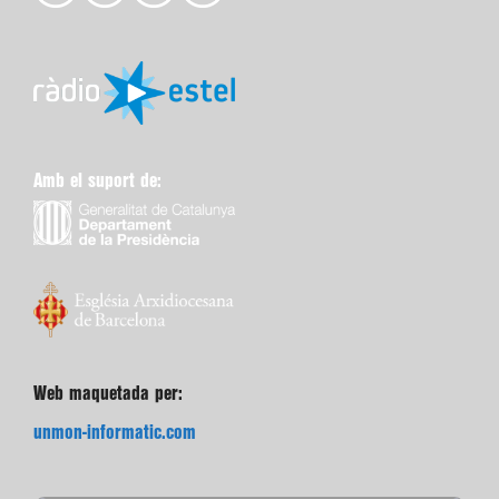
Amb el suport de:
Web maquetada per:
unmon-informatic.com