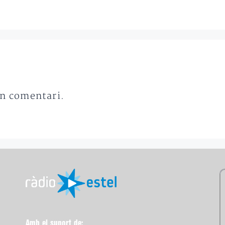
un comentari.
Amb el suport de: