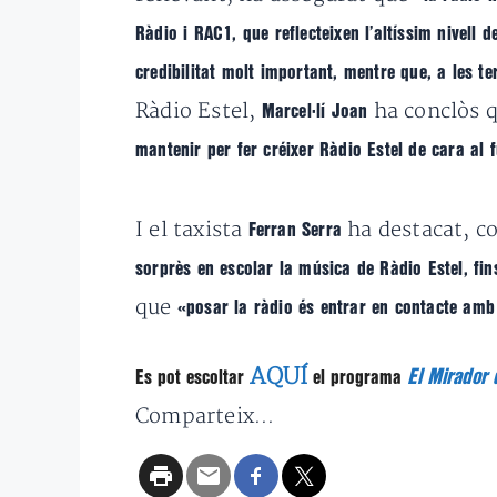
Ràdio i RAC1, que reflecteixen l’altíssim nivell d
credibilitat molt important, mentre que, a les t
Ràdio Estel,
ha conclòs 
Marcel·lí Joan
mantenir per fer créixer Ràdio Estel de cara al 
I el taxista
ha destacat, c
Ferran Serra
sorprès en escolar la música de Ràdio Estel, fi
que
«posar la ràdio és entrar en contacte am
AQUÍ
El Mirador d
Es pot escoltar
el programa
Comparteix...