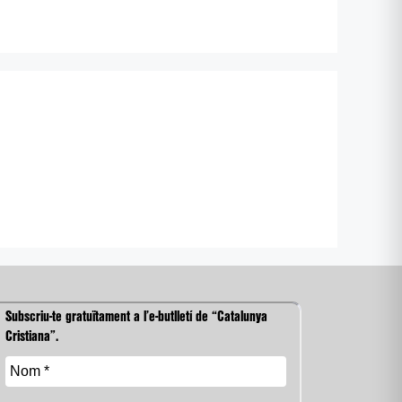
Subscriu-te gratuïtament a l’e-butlletí de “Catalunya
Cristiana”.