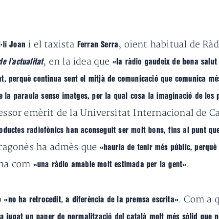
i el taxista
, oient habitual de Ràd
·lí Joan
Ferran Serra
, en la idea que
e l’actualitat
«la ràdio gaudeix de bona salu
at, perquè continua sent el mitjà de comunicació que comunica mé
re la paraula sense imatges, per la qual cosa la imaginació de les
essor emèrit de la Universitat Internacional de C
oductes radiofònics han aconseguit ser molt bons, fins al punt qu
 Aragonès ha admès que
«hauria de tenir més públic, perquè 
dena com
.
«una ràdio amable molt estimada per la gent»
o
. Com a 
«no ha retrocedit, a diferència de la premsa escrita»
ha jugat un paper de normalització del català molt més sòlid que