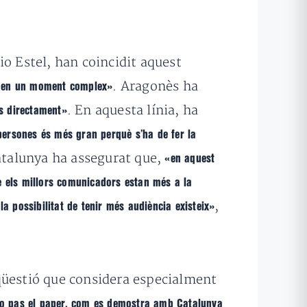
io Estel, han coincidit aquest
. Aragonès ha
t en un moment complex»
. En aquesta línia, ha
s directament»
 persones és més gran perquè s’ha de fer la
atalunya ha assegurat que,
«en aquest
e els millors comunicadors estan més a la
,
la possibilitat de tenir més audiència existeix»
qüestió que considera especialment
 no pas el paper, com es demostra amb Catalunya