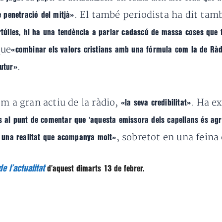
. El també periodista ha dit ta
e penetració del mitjà»
ertúlies, hi ha una tendència a parlar cadascú de massa coses que 
que
«combinar els valors cristians amb una fórmula com la de Ràd
.
futur»
om a gran actiu de la ràdio,
. Ha e
«la seva credibilitat»
ns al punt de comentar que ‘aquesta emissora dels capellans és ag
, sobretot en una feina
b una realitat que acompanya molt»
e l’actualitat
d’aquest dimarts 13 de febrer.