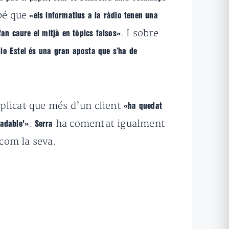
mbé que
«els informatius a la ràdio tenen una
. I sobre
fan caure el mitjà en tòpics falsos»
io Estel és una gran aposta que s’ha de
xplicat que més d’un client
«ha quedat
.
ha comentat igualment
radable'»
Serra
 com la seva.