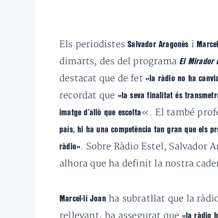
Els periodistes
i
Salvador Aragonès
Marcel
dimarts, des del programa
El Mirador d
destacat que de fet
«la ràdio no ha canvi
recordat que
«la seva finalitat és transmet
«. El també prof
imatge d’allò que escolta
país, hi ha una competència tan gran que els pr
. Sobre Ràdio Estel, Salvador
ràdio»
alhora que ha definit la nostra ca
ha subratllat que la ràdi
Marcel·lí Joan
rellevant, ha assegurat que
«la ràdio 