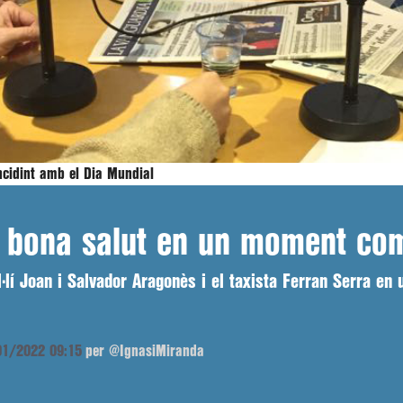
ncidint amb el Dia Mundial
e bona salut en un moment co
·lí Joan i Salvador Aragonès i el taxista Ferran Serra en 
/01/2022 09:15
per @IgnasiMiranda