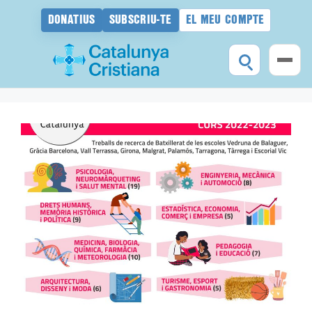
DONATIUS
SUBSCRIU-TE
EL MEU COMPTE
Vés
al
contingut