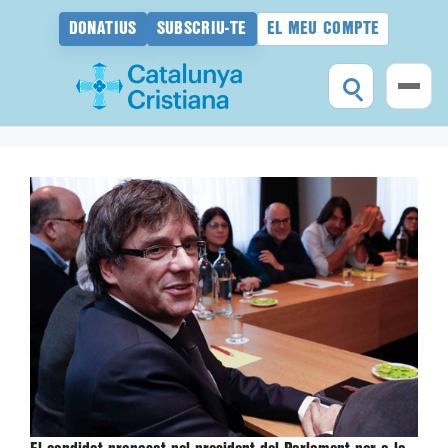
DONATIUS
SUBSCRIU-TE
EL MEU COMPTE
Vés
al
contingut