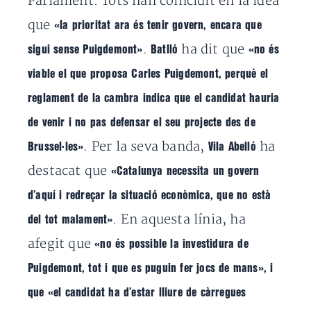
Parlament. Tots han coincidit en la idea
que
«la prioritat ara és tenir govern, encara que
.
ha dit que
sigui sense Puigdemont»
Batlló
«no és
viable el que proposa Carles Puigdemont, perquè el
reglament de la cambra indica que el candidat hauria
de venir i no pas defensar el seu projecte des de
. Per la seva banda,
ha
Brussel·les»
Vila Abelló
destacat que
«Catalunya necessita un govern
d’aquí i redreçar la situació econòmica, que no està
. En aquesta línia, ha
del tot malament»
afegit que
«no és possible la investidura de
Puigdemont, tot i que es puguin fer jocs de mans», i
que «el candidat ha d’estar lliure de càrregues