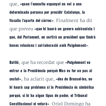
que,
«quan l’executiu espanyol no vol a una
determinada persona per presidir Catalunya, la
. Finalment ha dit
fiscalia l’aparta del càrrec»
que preveu
«que hi haurà un govern sobiranista i
que, del Parlament, en sortirà un president que tindrà
.
bones relacions i col·laboració amb Puigdemont»
, que ha recordat que
Batlló
«Puigdemont va
entrar a la Presidència perquè Mas va fer un pas al
, ha aclarit que,
costat»
«des de Brussel·les, no
hi haurà cap problema si la Presidència és simbòlica
perquè, si hi ha algun tipus de poder, el Tribunal
. Oriol Domingo ha
Constitucional el vetarà»