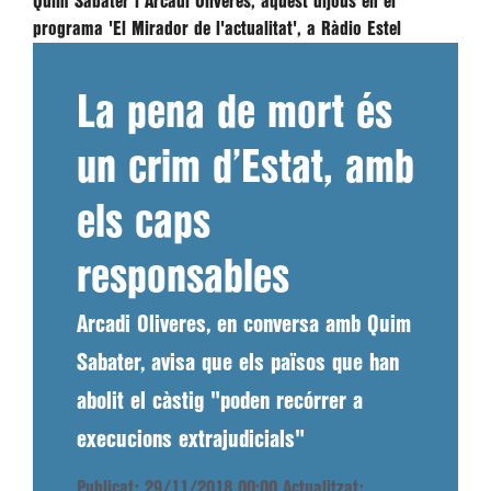
Quim Sabater i Arcadi Oliveres, aquest dijous en el
programa 'El Mirador de l'actualitat', a Ràdio Estel
La pena de mort és
un crim d’Estat, amb
els caps
responsables
Arcadi Oliveres, en conversa amb Quim
Sabater, avisa que els països que han
abolit el càstig "poden recórrer a
execucions extrajudicials"
Publicat: 29/11/2018 00:00
Actualitzat: