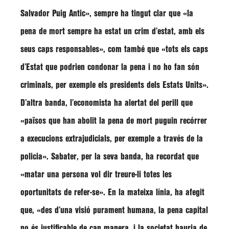
Salvador Puig Antic»
, sempre ha tingut clar que
«la
pena de mort sempre ha estat un crim d’estat, amb els
seus caps responsables»
, com també que
«tots els caps
d’Estat que podrien condonar la pena i no ho fan són
criminals, per exemple els presidents dels Estats Units»
.
D’altra banda, l’economista ha alertat del perill que
«països que han abolit la pena de mort puguin recórrer
a execucions extrajudicials, per exemple a través de la
policia»
.
Sabater
, per la seva banda, ha recordat que
«matar una persona vol dir treure-li totes les
oportunitats de refer-se»
. En la mateixa línia, ha afegit
que,
«des d’una visió purament humana, la pena capital
no és justificable de cap manera, i la societat hauria de