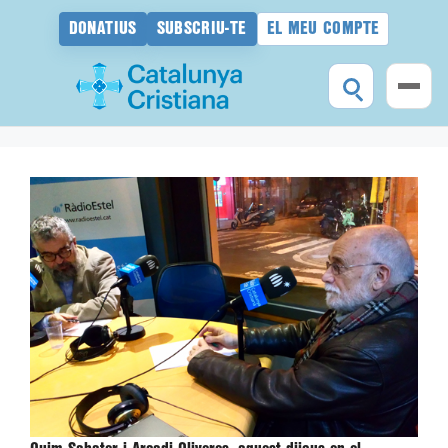
DONATIUS
SUBSCRIU-TE
EL MEU COMPTE
Vés
al
contingut