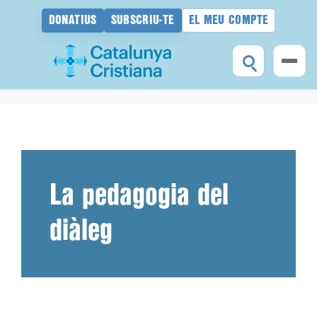
DONATIUS
SUBSCRIU-TE
EL MEU COMPTE
Vés
al
contingut
La pedagogia del
diàleg