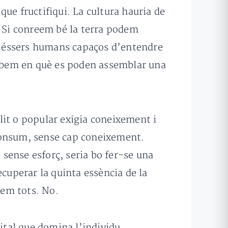
 que fructifiqui. La cultura hauria de
. Si conreem bé la terra podem
os éssers humans capaços d’entendre
a sabem en què es poden assemblar una
elit o popular exigia coneixement i
 consum, sense cap coneixement.
 sense esforç, seria bo fer-se una
ecuperar la quinta essència de la
bem tots. No.
gital que domina l’individu