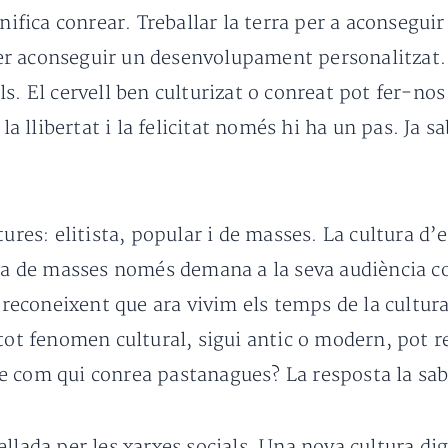
nifica conrear. Treballar la terra per a aconseguir
e per aconseguir un desenvolupament personalitzat
ls. El cervell ben culturizat o conreat pot fer-n
a la llibertat i la felicitat només hi ha un pas. J
tures: elitista, popular i de masses. La cultura d’
tura de masses només demana a la seva audiència
i reconeixent que ara vivim els temps de la cultura
tot fenomen cultural, sigui antic o modern, pot r
ecte com qui conrea pastanagues? La resposta la sa
llada per les xarxes socials. Una nova cultura di