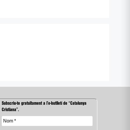
Subscriu-te gratuïtament a l’e-butlletí de “Catalunya
Cristiana”.