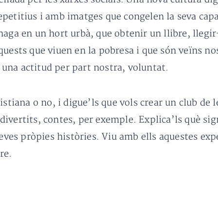
petitius i amb imatges que congelen la seva capa
aga en un hort urbà, que obtenir un llibre, llegi
uests que viuen en la pobresa i que són veïns nost
una actitud per part nostra, voluntat.
istiana o no, i digue’ls que vols crear un club de 
s divertits, contes, per exemple. Explica’ls què si
seves pròpies històries. Viu amb ells aquestes exp
re.