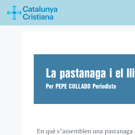
Vés
al
contingut
La pastanaga i el ll
Per PEPE COLLADO Periodista
En què s’assemblen una pastanaga i u