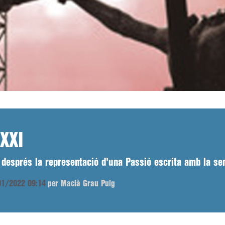
 XXI
esprés la representació d'una Passió escrita amb la sens
/01/2022 09:14
per Macià Grau Puig