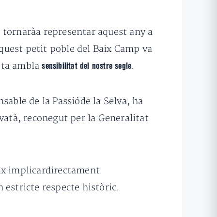
es tornaràa representar aquest any a
aquest petit poble del Baix Camp va
feta ambla
.
sensibilitat del nostre segle
nsable de la Passióde la Selva, ha
vatà, reconegut per la Generalitat
eix implicardirectament
n estricte respecte històric.