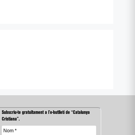
Subscriu-te gratuïtament a l’e-butlletí de “Catalunya
Cristiana”.