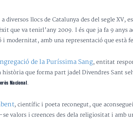
 a diversos llocs de Catalunya des del segle XV, 
xit que va tenirl’any 2009. I és que ja fa 9 anys 
ó i modernitat, amb una representació que està 
ngregació de la Puríssima Sang
, entitat respo
a història que forma part jadel Divendres Sant sel
.
terès Nacional
abent
, científic i poeta reconegut, que aconsegu
-se valors i creences des dela religiositat i amb u