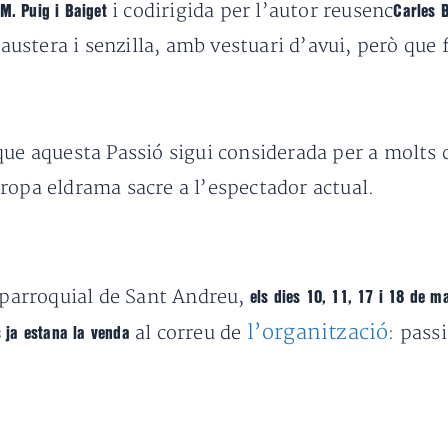
i codirigida per l’autor reusenc
M. Puig i Baiget
Carles 
stera i senzilla, amb vestuari d’avui, però que fa
 que aquesta Passió sigui considerada per a molt
ropa eldrama sacre a l’espectador actual.
a parroquial de Sant Andreu,
els dies 10, 11, 17 i 18 de m
l’organització
al correu de
: pass
s ja estana la venda