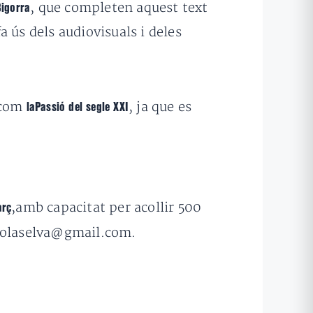
, que completen aquest text
Bigorra
 ús dels audiovisuals i deles
s com
, ja que es
laPassió del segle XXI
,amb capacitat per acollir 500
arç
iolaselva@gmail.com.