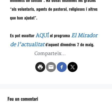
moments de solitud”.
Ha donat finalment les gràcies
“als voluntaris, agents de pastoral, religiosos i altres
que han ajudat”
.
AQUÍ
El Mirador
Es pot escoltar
el programa
de l’actualitat
d’aquest divendres 7 de maig.
Comparteix...
Feu un comentari