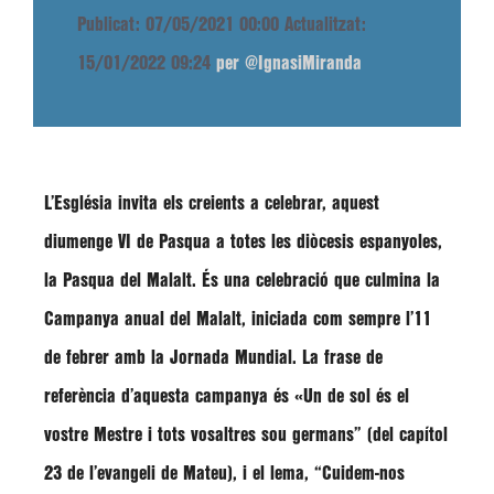
Publicat: 07/05/2021 00:00
Actualitzat:
15/01/2022 09:24
per @IgnasiMiranda
L’Església invita els creients a celebrar, aquest
diumenge VI de Pasqua a totes les diòcesis espanyoles,
la Pasqua del Malalt. És una celebració que culmina la
Campanya anual del Malalt, iniciada com sempre l’11
de febrer amb la Jornada Mundial. La frase de
referència d’aquesta campanya és «Un de sol és el
vostre Mestre i tots vosaltres sou germans” (del capítol
23 de l’evangeli de Mateu), i el lema, “Cuidem-nos