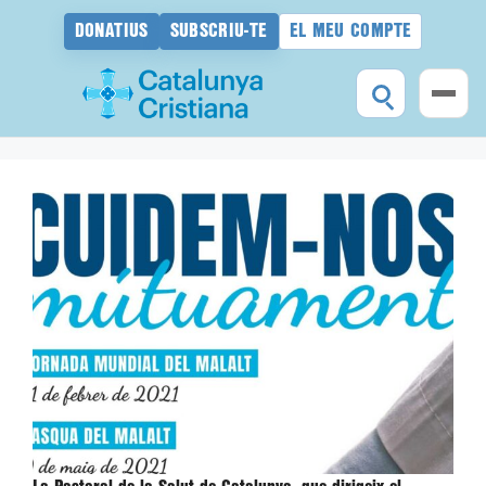
DONATIUS
SUBSCRIU-TE
EL MEU COMPTE
Vés
al
contingut