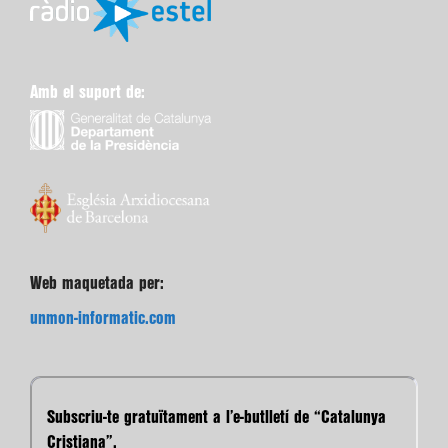
Amb el suport de:
Web maquetada per:
unmon-informatic.com
Subscriu-te gratuïtament a l’e-butlletí de “Catalunya
Cristiana”.