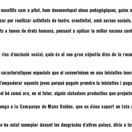
s escollits com a pilot, hem desenvolupat eines pedagògiques, guies
ar per realitzar activitats de teatre, creativitat, amb xarxes socials
ts a temes de drets humans, pensant a aplicar la millor vacuna contr
risc d’exclusió social, quin és el seu gran objectiu dins de la rec
 característiques especials que el converteixen en una iniciativa inn
 d’empoderar aquests joves perquè puguin prendre la iniciativa i pugu
el bé comú ara, en el futur, siguin ciutadans productius que project
enge a la Campanya de Mans Unides, que us dóna suport en tota 
 ha estat exemplar davant les desgràcies d’altres països, diria a t