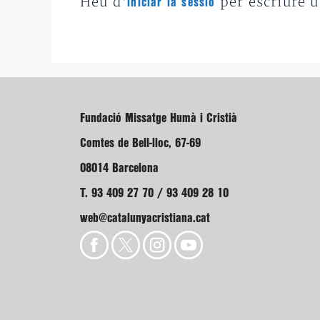
Heu d'
per escriure 
iniciar la sessió
Fundació Missatge Humà i Cristià
Comtes de Bell-lloc, 67-69
08014 Barcelona
T. 93 409 27 70 / 93 409 28 10
web@catalunyacristiana.cat