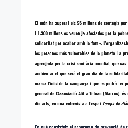
El món ha superat els 95 milions de contagis per 
i 1.300 milions es veuen ja afectades per la pob
solidaritat per acabar amb la fam». L’organitzaci
les persones més vulnerables de la planeta i a p
agreujada per la crisi sanitària mundial, que ca
ambientar el que serà el gran dia de la solidarit
marca l’inici de la campanya i que es podrà fer 
general de l’Associació Atil a Tetuan (Marroc), és
dimarts, en una entrevista a l’espai
Temps de dià
En què consisteix el programa de prevenció de ra