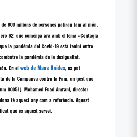
és de 800 milions de persones patiran fam al món,
mero 62, que comença ara amb el lema «Contagia
que la pandèmia del Covid-19 està tenint entre
 combatre la pandèmia de la desigualtat,
web de Mans Unides
món. En el
, es pot
lecta de la Campanya contra la Fam, un gest que
izum 00051).
Mohamed Fuad Amrani
, director
rcelona té aquest any com a referència. Aquest
licat què és aquest servei.