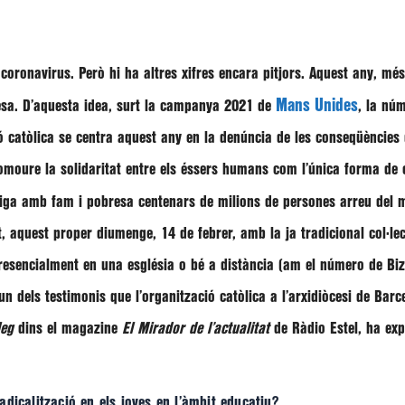
coronavirus. Però hi ha altres xifres encara pitjors. Aquest any, m
Mans Unides
resa. D’aquesta idea, surt la campanya 2021 de
, la nú
ó catòlica se centra aquest any en la denúncia de les conseqüències 
romoure la solidaritat entre els éssers humans com l’única forma de
stiga amb fam i pobresa centenars de milions de persones arreu del 
at, aquest proper diumenge, 14 de febrer, amb la ja tradicional col·
presencialment en una església o bé a distància (am el número de B
 un dels testimonis que l’organització catòlica a l’arxidiòcesi de Ba
leg
dins el magazine
El Mirador de l’actualitat
de Ràdio Estel, ha exp
dicalització en els joves en l’àmbit educatiu?