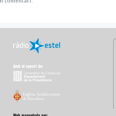
un comentari.
Amb el suport de:
Web maquetada per: