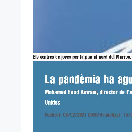
Els centres de joves per la pau al nord del Marroc
La pandèmia ha agud
Mohamed Fuad Amrani, director de l'a
Unides
Publicat: 09/02/2021 00:00
Actualitzat: 15