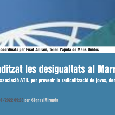
, coordinats per Fuad Amrani, tenen l'ajuda de Mans Unides
itzat les desigualtats al Marro
ssociació ATIL per prevenir la radicalització de joves, 
/01/2022 09:23
per @IgnasiMiranda