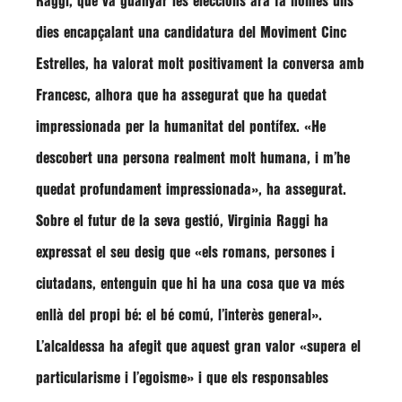
Raggi
, que va guanyar les eleccions ara fa només uns
dies encapçalant una candidatura del Moviment Cinc
Estrelles, ha valorat molt positivament la conversa amb
Francesc
, alhora que ha assegurat que ha quedat
impressionada per la humanitat del pontífex.
«He
descobert una persona realment molt humana, i m’he
quedat profundament impressionada»
, ha assegurat.
Sobre el futur de la seva gestió, Virginia Raggi ha
expressat el seu desig que
«els romans, persones i
ciutadans, entenguin que hi ha una cosa que va més
enllà del propi bé: el bé comú, l’interès general»
.
L’alcaldessa ha afegit que aquest gran valor
«supera el
particularisme i l’egoisme»
i que els responsables