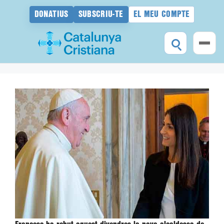
DONATIUS
SUBSCRIU-TE
EL MEU COMPTE
Vés
al
contingut