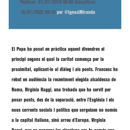
Publicat: 01/07/2016 00:00
Actualitzat:
15/01/2022 09:10
per @IgnasiMiranda
El Papa ha posat en pràctica aquest divendres el
principi segons el qual la caritat comença per la
proximitat, aplicant-lo al diàleg i als ponts.
Francesc
ha
rebut en audiència la recentment elegida alcaldessa de
Roma,
Virginia Raggi
, una trobada que ha servit per
posar ponts, des de la separació, entre l’Església i els
nous corrents socials i polítics que sorgeixen no només
a la capital italiana, sinó arreu d’Europa.
Virginia