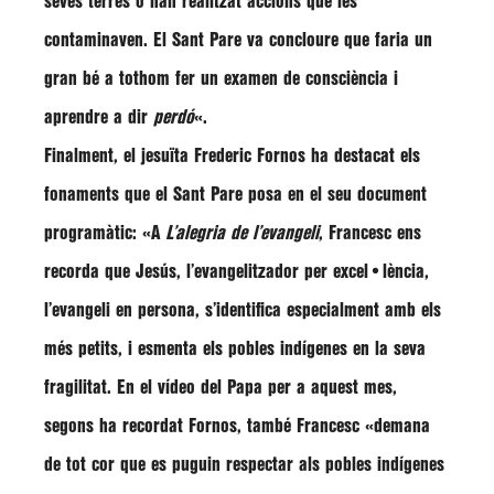
seves terres o han realitzat accions que les
contaminaven. El Sant Pare va concloure que faria un
gran bé a tothom fer un examen de consciència i
aprendre a dir
perdó
«.
Finalment, el jesuïta
Frederic Fornos
ha destacat els
fonaments que el Sant Pare posa en el seu document
programàtic: «A
L’alegria de l’evangeli
,
Francesc
ens
recorda que Jesús, l’evangelitzador per excel•lència,
l’evangeli en persona, s’identifica especialment amb els
més petits, i esmenta els pobles indígenes en la seva
fragilitat. En el vídeo del Papa per a aquest mes,
segons ha recordat Fornos, també Francesc
«demana
de tot cor que es puguin respectar als pobles indígenes