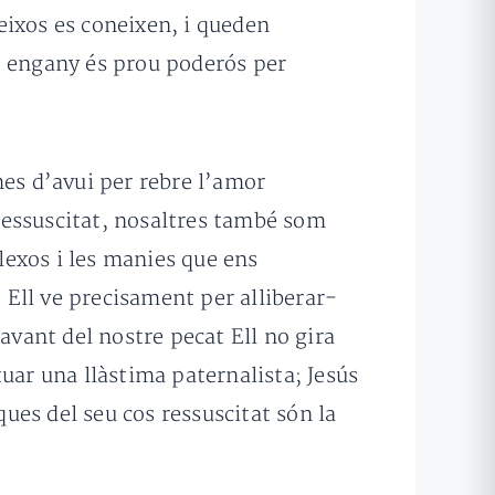
eixos es coneixen, i queden
t engany és prou poderós per
mes d’avui per rebre l’amor
 ressuscitat, nosaltres també som
plexos i les manies que ens
Ell ve precisament per alliberar-
avant del nostre pecat Ell no gira
uar una llàstima paternalista; Jesús
rques del seu cos ressuscitat són la