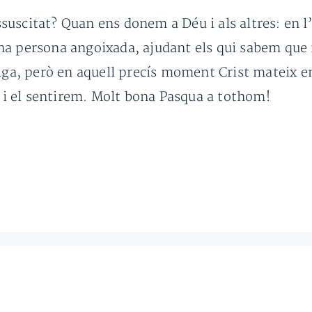
scitat? Quan ens donem a Déu i als altres: en l’e
na persona angoixada, ajudant els qui sabem que 
tiga, però en aquell precís moment Crist mateix e
m i el sentirem. Molt bona Pasqua a tothom!