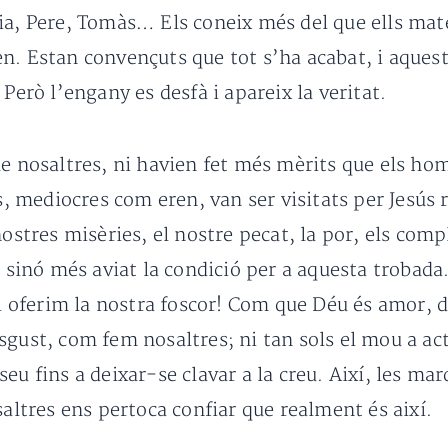
ia, Pere, Tomàs… Els coneix més del que ells mat
n. Estan convençuts que tot s’ha acabat, i aques
Però l’engany es desfà i apareix la veritat.
ue nosaltres, ni havien fet més mèrits que els ho
cs, mediocres com eren, van ser visitats per Jesús
nostres misèries, el nostre pecat, la por, els com
nó més aviat la condició per a aquesta trobada. 
li oferim la nostra foscor! Com que Déu és amor, d
sgust, com fem nosaltres; ni tan sols el mou a act
a seu fins a deixar-se clavar a la creu. Així, les ma
saltres ens pertoca confiar que realment és així.