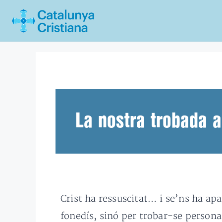
Vés
al
contingut
La nostra trobada 
Crist ha ressuscitat… i se’ns ha apa
fonedís, sinó per trobar-se person