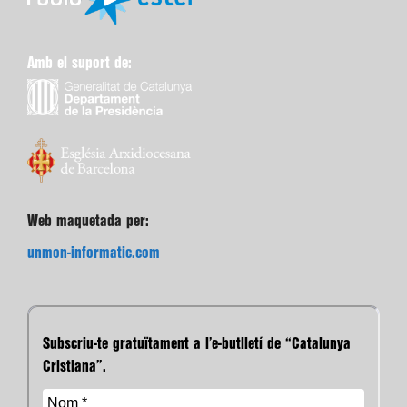
Amb el suport de:
Web maquetada per:
unmon-informatic.com
Subscriu-te gratuïtament a l’e-butlletí de “Catalunya
Cristiana”.