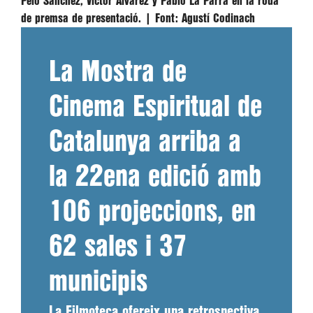
Peio Sánchez, Víctor Álvarez y Pablo La Parra en la roda
de premsa de presentació. |
Font:
Agustí Codinach
La Mostra de
Cinema Espiritual de
Catalunya arriba a
la 22ena edició amb
106 projeccions, en
62 sales i 37
municipis
La Filmoteca ofereix una retrospectiva