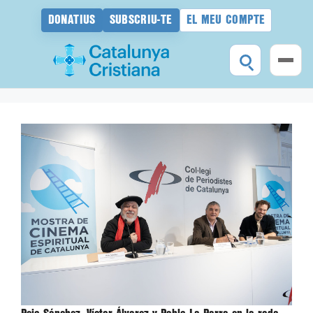
DONATIUS
SUBSCRIU-TE
EL MEU COMPTE
Vés
al
contingut