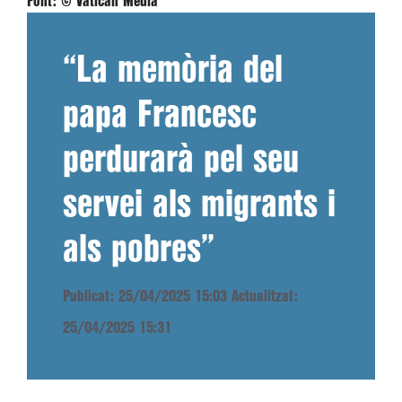
Font:
© Vatican Media
“La memòria del
papa Francesc
perdurarà pel seu
servei als migrants i
als pobres”
Publicat: 25/04/2025 15:03
Actualitzat:
25/04/2025 15:31