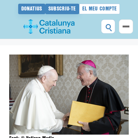
DONATIUS
SUBSCRIU-TE
EL MEU COMPTE
Vés
al
contingut