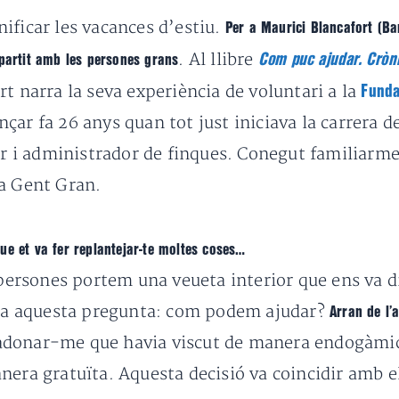
ificar les vacances d’estiu.
Per a Maurici Blancafort (Ba
. Al llibre
Com puc ajudar. Cròni
mpartit amb les persones grans
rt narra la seva experiència de voluntari a la
Funda
ar fa 26 anys quan tot just iniciava la carrera d
tor i administrador de finques. Conegut familiarme
la Gent Gran.
ue et va fer replantejar-te moltes coses…
s persones portem una veueta interior que ens va 
zada aquesta pregunta: com podem ajudar?
Arran de l’
 adonar-me que havia viscut de manera endogàmica
nera gratuïta. Aquesta decisió va coincidir amb e