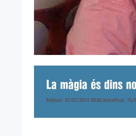
La màgia és dins n
Publicat: 07/07/2014 00:00
Actualitzat: 15