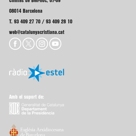
Comtes de Bell-lloc, 67-69
08014 Barcelona
T. 93 409 27 70 / 93 409 28 10
web@catalunyacristiana.cat
Amb el suport de: