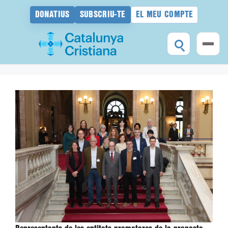
DONATIUS
SUBSCRIU-TE
EL MEU COMPTE
Vés
al
contingut