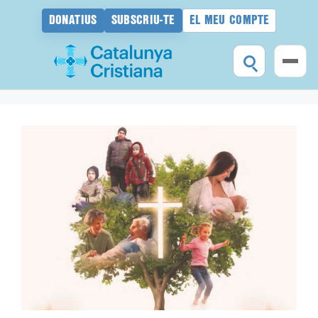
DONATIUS
SUBSCRIU-TE
EL MEU COMPTE
Vés
al
contingut