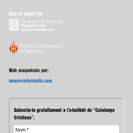
Amb el suport de:
Web maquetada per:
unmon-informatic.com
Subscriu-te gratuïtament a l’e-butlletí de “Catalunya
Cristiana”.