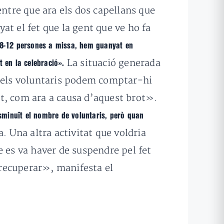
entre que ara els dos capellans que
 el fet que la gent que ve ho fa
8-12 persones a missa, hem guanyat en
La situació generada
at en la celebració».
b els voluntaris podem comptar-hi
t, com ara a causa d’aquest brot».
sminuït el nombre de voluntaris, però quan
a. Una altra activitat que voldria
e es va haver de suspendre pel fet
recuperar», manifesta el