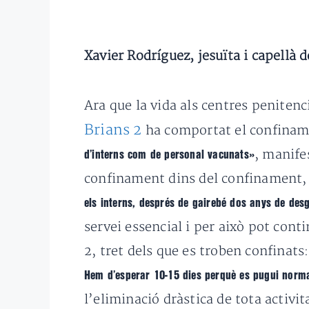
Xavier Rodríguez, jesuïta i capellà 
Ara que la vida als centres penitenc
Brians 2
ha comportat el confinam
, manifes
d’interns com de personal vacunats»
confinament dins del confinament, p
els interns, després de gairebé dos anys de des
servei essencial i per això pot con
2, tret dels que es troben confinats
Hem d’esperar 10-15 dies perquè es pugui normal
l’eliminació dràstica de tota activi