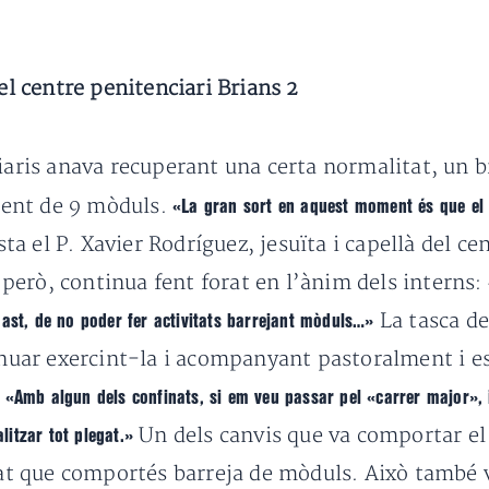
del centre penitenciari Brians 2
iaris anava recuperant una certa normalitat, un b
ent de 9 mòduls.
«La gran sort en aquest moment és que el
ta el P. Xavier Rodríguez, jesuïta i capellà del ce
erò, continua fent forat en l’ànim dels interns:
La tasca de
gast, de no poder fer activitats barrejant mòduls…»
tinuar exercint-la i acompanyant pastoralment i e
:
«Amb algun dels confinats, si em veu passar pel «carrer major», 
Un dels canvis que va comportar el 
itzar tot plegat.»
tat que comportés barreja de mòduls. Això també v