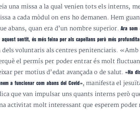
ia una missa a la qual venien tots els interns, m
ssa a cada mòdul on ens ho demanen. Hem guanyat
que abans, quan era d’un nombre superior.
Ara som 
 en aquest sentit, és més feina per als capellans però més profundit
a dels voluntaris als centres penitenciaris. «Am
rquè el permís per poder entrar és molt fluctuan
eixar per motius d’edat avançada o de salut.
«Ha di
, manifesta el jesuït
ornem a funcionar com abans del Covid»
blica que van impulsar uns quants interns però qu
na activitat molt interessant que esperem poder 