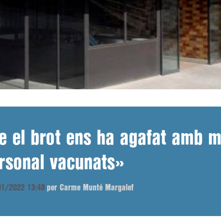
ue el brot ens ha agafat amb 
ersonal vacunats»
/01/2022 13:48
per Carme Munté Margalef