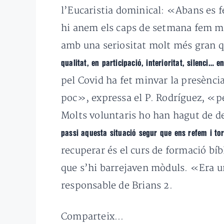
l’Eucaristia dominical: «Abans es fe
hi anem els caps de setmana fem mi
amb una seriositat molt més gran 
qualitat, en participació, interioritat, silenci…
pel Covid ha fet minvar la presènci
poc», expressa el P. Rodríguez, «pe
Molts voluntaris ho han hagut de d
passi aquesta situació segur que ens refem i t
recuperar és el curs de formació bí
que s’hi barrejaven mòduls. «Era u
responsable de Brians 2.
Comparteix...