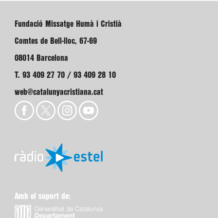
Fundació Missatge Humà i Cristià
Comtes de Bell-lloc, 67-69
08014 Barcelona
T. 93 409 27 70 / 93 409 28 10
web@catalunyacristiana.cat
Amb el suport de: