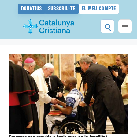
DONATIUS
SUBSCRIU-TE
EL MEU COMPTE
Vés
al
contingut