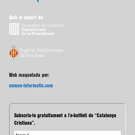
Amb el suport de:
Web maquetada per:
unmon-informatic.com
Subscriu-te gratuïtament a l’e-butlletí de “Catalunya
Cristiana”.