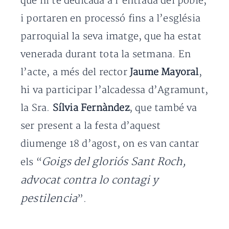
que hi té dedicada a l’entrada del poble,
i portaren en processó fins a l’església
parroquial la seva imatge, que ha estat
venerada durant tota la setmana. En
l’acte, a més del rector
Jaume Mayoral
,
hi va participar l’alcadessa d’Agramunt,
la Sra.
Sílvia Fernàndez
, que també va
ser present a la festa d’aquest
diumenge 18 d’agost, on es van cantar
Goigs del gloriós Sant Roch,
els “
advocat contra lo contagi y
pestilencia
”.