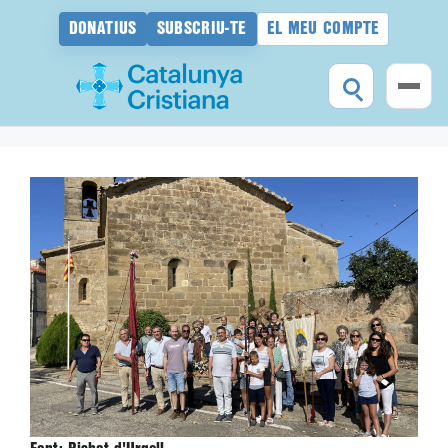
DONATIUS
SUBSCRIU-TE
EL MEU COMPTE
Vés
al
contingut