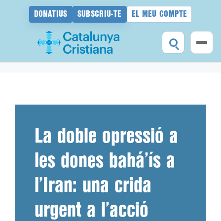
DONATIUS
SUBSCRIU-TE
EL MEU COMPTE
Vés
al
contingut
La doble opressió a
les dones bahá’ís a
l’Iran: una crida
urgent a l’acció