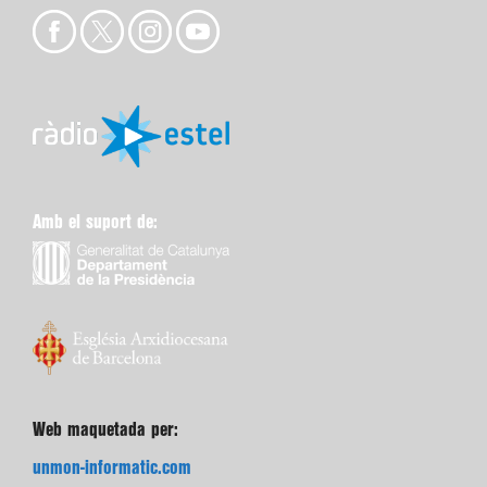
Amb el suport de:
Web maquetada per:
unmon-informatic.com