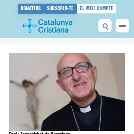
DONATIUS
SUBSCRIU-TE
EL MEU COMPTE
Vés
al
contingut