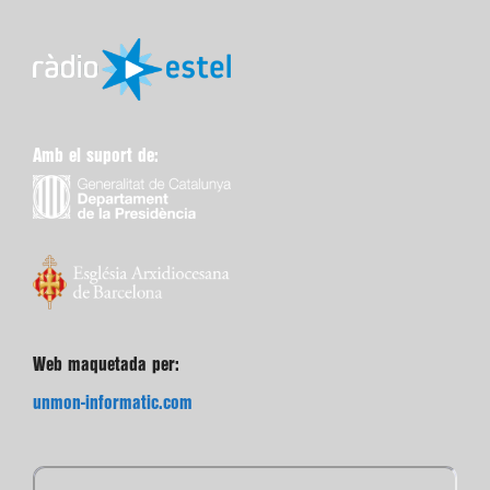
Amb el suport de:
Web maquetada per:
unmon-informatic.com