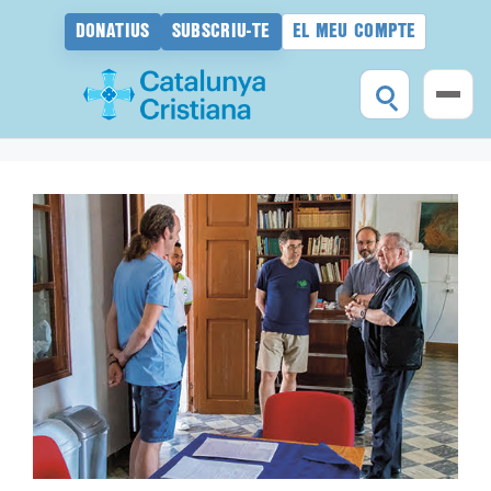
DONATIUS
SUBSCRIU-TE
EL MEU COMPTE
Vés
al
contingut