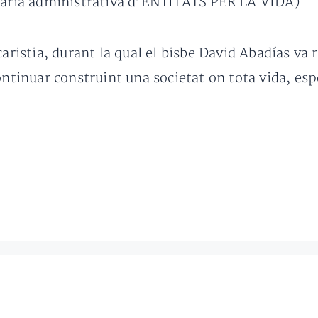
etària administrativa d’ENTITATS PER LA VIDA)
caristia, durant la qual el bisbe David Abadías va 
ontinuar construint una societat on tota vida, es