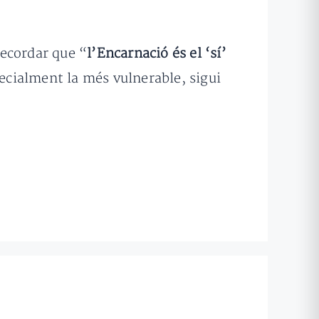
recordar que “
l’Encarnació és el ‘sí’
pecialment la més vulnerable, sigui