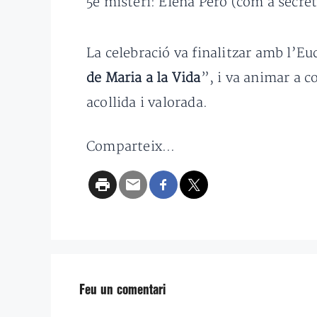
5è misteri: Elena Peró (com a secr
La celebració va finalitzar amb l’Eu
de Maria a la Vida
”, i va animar a c
acollida i valorada.
Comparteix...
Feu un comentari