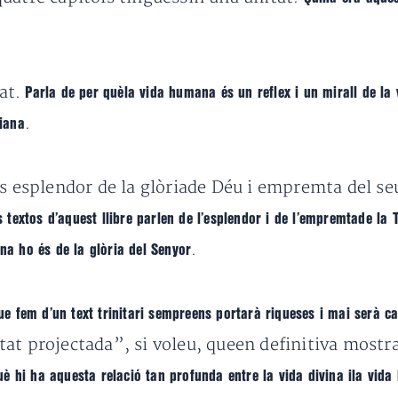
tat.
Parla de per quèla vida humana és un reflex i un mirall de la vi
.
tiana
s esplendor de la glòriade Déu i empremta del seu
s textos d’aquest llibre parlen de l’esplendor i de l’empremtade la 
.
ana ho és de la glòria del Senyor
e fem d’un text trinitari sempreens portarà riqueses i mai serà cap
tat projectada”, si voleu, queen definitiva mostr
uè hi ha aquesta relació tan profunda entre la vida divina ila vida