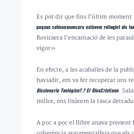
Es pot dir que fins l’últim moment 
poques setmanesencara estàvem rellegint els text
Roviraera l’encarnació de les paraul
vigor»
En efecte, a les acaballes de la publ
haviadit, em va fer recuperar uns te
. Sal
Diccionario Teológico?.? El DiosCristiano
millor, ens fixàrem la tasca detradu
A poc a poc el llibre anava prenent 
coherència argumentalfeia que els q