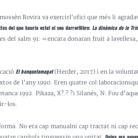
mossèn Rovira va exercirl’ofici que més li agrad
os del que hauria estat el seu darrerllibre:
La dinàmica de la Trin
es del salm 91: «encara donaran fruit a lavellesa
icació
(Herder, 2017) i en la volunta
El banquetamagat
xtos de l’any 1990. Eren quatre col·laboracionsque,
amanca 1992. Pikaza, X?.? ?i Silanés, N. Fou d’aq
ir-los.
forma. No era cap manualni cap tractat ni cap recu
uatre capítols tinguessin una unitat.
Quina era aques