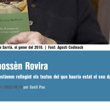
de Sarrià, el gener del 2016. |
Font:
Agustí Codinach
ossèn Rovira
tàvem rellegint els textos del que hauria estat el seu da
/01/2022 09:16
per Santi Pau