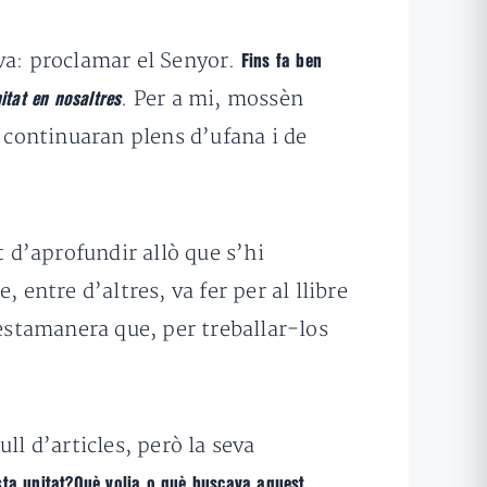
ava: proclamar el Senyor.
Fins fa ben
. Per a mi, mossèn
itat en nosaltres
, continuaran plens d’ufana i de
t d’aprofundir allò que s’hi
 entre d’altres, va fer per al llibre
uestamanera que, per treballar-los
ll d’articles, però la seva
ta unitat?Què volia o què buscava aquest