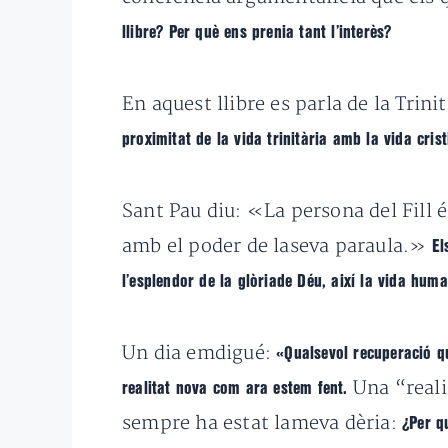
llibre? Per què ens prenia tant l’interès?
En aquest llibre es parla de la Trini
proximitat de la vida trinitària amb la vida cris
Sant Pau diu: «La persona del Fill é
amb el poder de laseva paraula.»
El
l’esplendor de la glòriade Déu, així la vida hum
Un dia emdigué:
«Qualsevol recuperació qu
Una “reali
realitat nova com ara estem fent.
sempre ha estat lameva dèria:
¿Per q