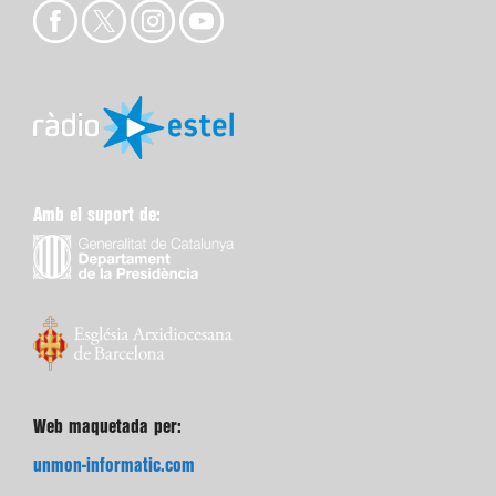
Amb el suport de:
Web maquetada per:
unmon-informatic.com