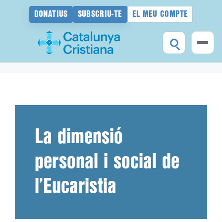
DONATIUS
SUBSCRIU-TE
EL MEU COMPTE
Vés
al
contingut
La dimensió
personal i social de
l’Eucaristia