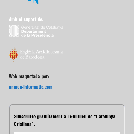
Amb el suport de:
Web maquetada per:
unmon-informatic.com
Subscriu-te gratuïtament a l’e-butlletí de “Catalunya
Cristiana”.