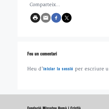
Comparteix...
Feu un comentari
Heu d'
per escriure 
iniciar la sessió
Fundació Missatge Humà i Cristià