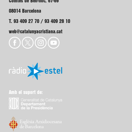
Comtes de Bell-lloc, 67-69
08014 Barcelona
T. 93 409 27 70 / 93 409 28 10
web@catalunyacristiana.cat
Amb el suport de: