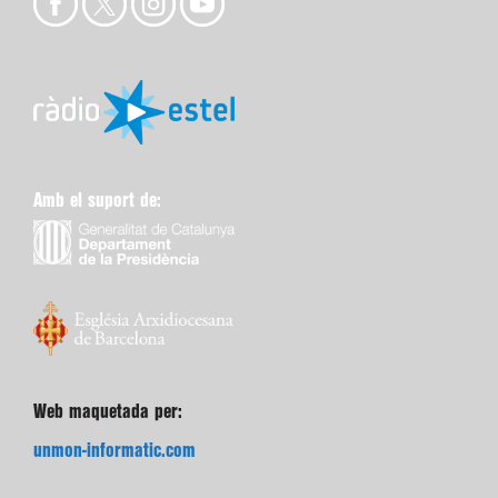
Amb el suport de:
Web maquetada per:
unmon-informatic.com