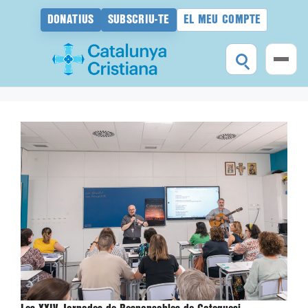
DONATIUS
SUBSCRIU-TE
EL MEU COMPTE
Vés
al
contingut