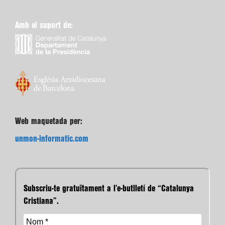
Amb el suport de:
Web maquetada per:
unmon-informatic.com
Subscriu-te gratuïtament a l’e-butlletí de “Catalunya
Cristiana”.