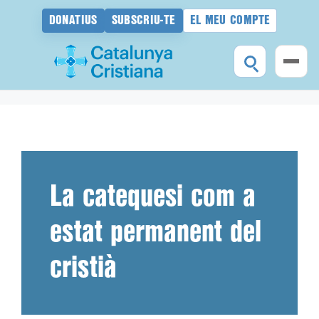
DONATIUS
SUBSCRIU-TE
EL MEU COMPTE
Vés
al
contingut
La catequesi com a
estat permanent del
cristià