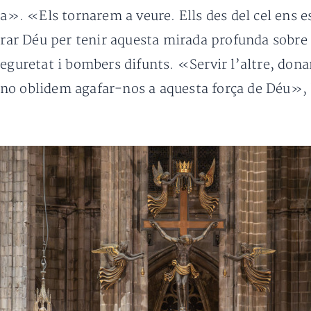
ida». «Els tornarem a veure. Ells des del cel ens 
mirar Déu per tenir aquesta mirada profunda sobre
eguretat i bombers difunts. «Servir l’altre, dona
s, no oblidem agafar-nos a aquesta força de Déu»,