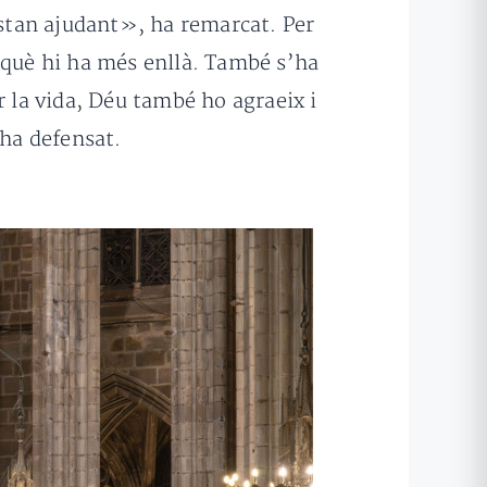
estan ajudant», ha remarcat. Per
 què hi ha més enllà. També s’ha
r la vida, Déu també ho agraeix i
 ha defensat.