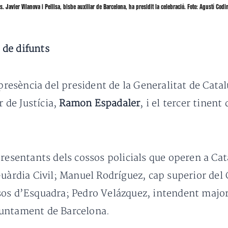
s.
Javier Vilanova i Pellisa
, bisbe auxiliar de Barcelona, ha presidit la celebració. Foto: Agustí Codi
a de difunts
 presència del president de la Generalitat de Cata
r de Justícia,
Ramon Espadaler
, i el tercer tinen
resentants dels cossos policials que operen a Cat
Guàrdia Civil; Manuel Rodríguez, cap superior del 
sos d’Esquadra; Pedro Velázquez, intendent major 
juntament de Barcelona.