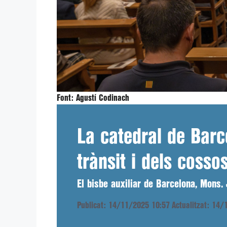
Font:
Agustí Codinach
La catedral de Barc
trànsit i dels cosso
El bisbe auxiliar de Barcelona, Mons. J
Publicat: 14/11/2025 10:57
Actualitzat: 14