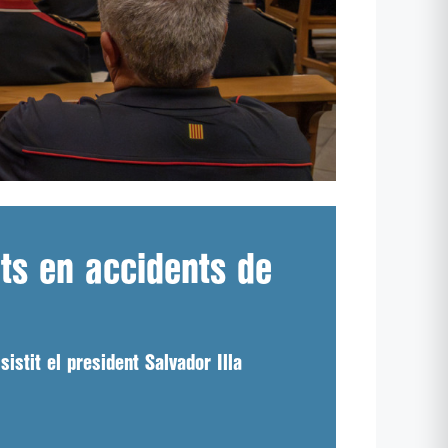
nts en accidents de
sistit el president Salvador Illa