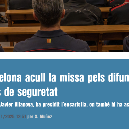
elona acull la missa pels difu
s de seguretat
avier Vilanova, ha presidit l’eucaristia, on també hi ha as
/11/2025 12:51
per S. Muñoz