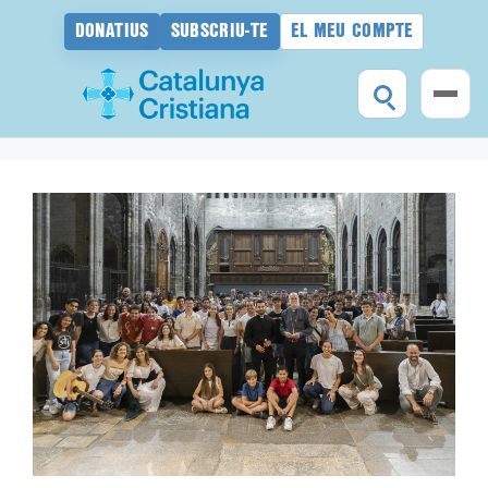
DONATIUS
SUBSCRIU-TE
EL MEU COMPTE
Vés
al
contingut