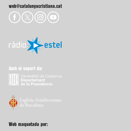
web@catalunyacristiana.cat
Amb el suport de:
Web maquetada per: