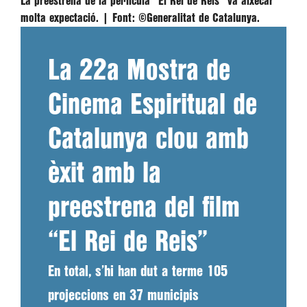
La preestrena de la pel·lícula “El Rei de Reis” va aixecar
molta expectació. |
Font:
©Generalitat de Catalunya.
La 22a Mostra de
Cinema Espiritual de
Catalunya clou amb
èxit amb la
preestrena del film
“El Rei de Reis”
En total, s’hi han dut a terme 105
projeccions en 37 municipis