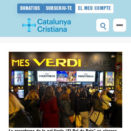
DONATIUS
SUBSCRIU-TE
EL MEU COMPTE
Vés
al
contingut