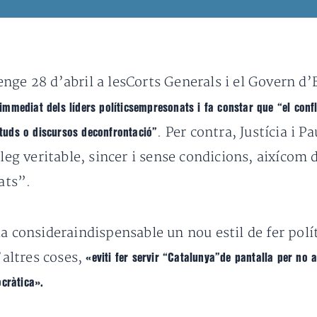
nge 28 d’abril a lesCorts Generals i el Govern d
 immediat dels líders políticsempresonats i fa constar que “el confl
. Per contra, Justícia i
tituds o discursos deconfrontació”
àleg veritable, sincer i sense condicions, aixícom 
ats”.
a consideraindispensable un nou estil de fer políti
’altres coses,
«eviti fer servir “Catalunya”de pantalla per no a
ocràtica».