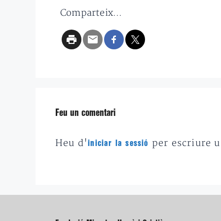
Comparteix...
Feu un comentari
Heu d'
per escriure 
iniciar la sessió