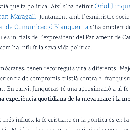
Oriol Junqu
stià que fa política. Així s’ha definit
oan Maragall
. Juntament amb l’exministre socia
at de Comunicació Blanquerna
s’ha omplert de
ules inicials de l’expresident del Parlament de C
 com ha influït la seva vida política.
emòcrates, tenen recorreguts vitals diferents. Maj
xperiència de compromís cristià contra el franqui
t. En canvi, Junqueras té una aproximació a al fe
na experiència quotidiana de la meva mare i la me
 més influex la fe cristiana en la política és en 