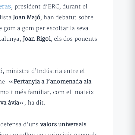
eras
, president d’ERC, durant el
lista
Joan Majó
, han debatut sobre
 gom a gom per escoltar la seva
atalunya,
Joan Rigol
, els dos ponents
ó, ministre d’Indústria entre el
sme. «
Pertanyia a l’anomenada ala
 molt més familiar, com ell mateix
va àvia
«, ha dit.
la defensa d’uns
valors universals