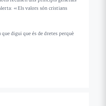
ions recullen uns principis generals
lerta: «Els valors són cristians
ú que digui que és de dretes perquè