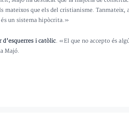
ntit, Majó ha destacat que la majoria de constituc
s mateixos que els del cristianisme. Tanmateix, a
è és un sistema hipòcrita.»
r d’esquerres i catòlic
. «El que no accepto és alg
ia Majó.