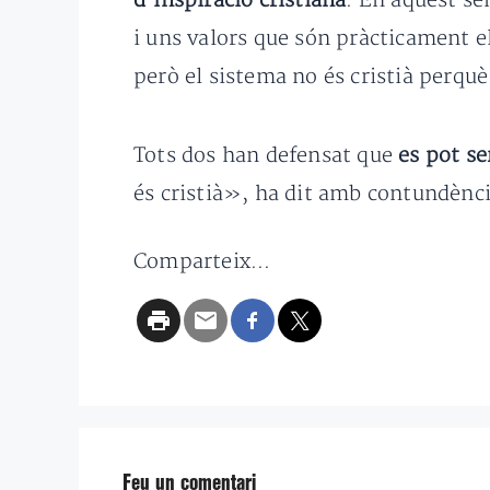
d’inspiració cristiana
. En aquest se
i uns valors que són pràcticament el
però el sistema no és cristià perqu
Tots dos han defensat que
es pot se
és cristià», ha dit amb contundènc
Comparteix...
Feu un comentari