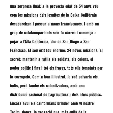
una sorpresa final: a la provecta edat de 54 anys veu
com les missions dels jesuïtes de la Baixa Califòrnia
desapareixen i passen a mans franciscanes. I amb un
grup de catalanoparlants se’n fa càrrec i comença a
pujar a l’Alta Califòrnia, des de San Diego a San
Francisco.
El seu èxit fou enorme: 24 noves missions.
El
secret: mantenir a ratlla els soldats, els colons, el
poder polític i fins i tot els frares, tots ells temptats per
la corrupció
. Com a bon il·lustrat, la raó salvaria els
indis, però també els colonitzadors, amb una
distribució racional de l’agricultura i dels afers públics.
Encara avui els californians brinden amb vi nostre!
Tenim, doncs, la sensació que, més enllà de la