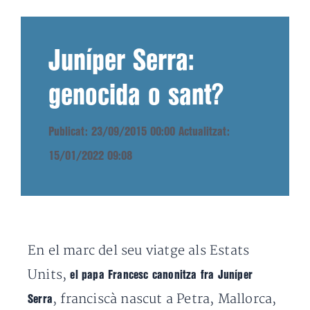
Juníper Serra:
genocida o sant?
Publicat: 23/09/2015 00:00
Actualitzat:
15/01/2022 09:08
En el marc del seu viatge als Estats
Units,
el papa Francesc canonitza fra Juníper
, franciscà nascut a Petra, Mallorca,
Serra