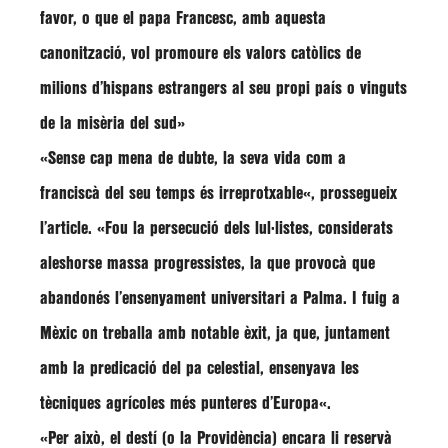
favor, o que el papa Francesc, amb aquesta
canonització, vol promoure els valors catòlics de
milions d’hispans estrangers al seu propi país o vinguts
de la misèria del sud»
«Sense cap mena de dubte,
la seva vida com a
franciscà del seu temps és irreprotxable
«, prossegueix
l’article. «Fou la persecució dels lul·listes, considerats
aleshorse massa progressistes, la que provocà que
abandonés l’ensenyament universitari a Palma. I fuig a
Mèxic on treballa amb notable èxit, ja que, juntament
amb la predicació del pa celestial,
ensenyava les
tècniques agrícoles més punteres d’Europa
«.
«Per això, el destí (o la Providència) encara li reservà