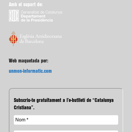
Amb el suport de:
Web maquetada per:
unmon-informatic.com
Subscriu-te gratuïtament a l’e-butlletí de “Catalunya
Cristiana”.