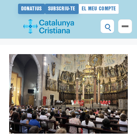
DONATIUS
SUBSCRIU-TE
EL MEU COMPTE
Vés
al
contingut