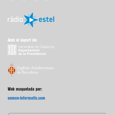
Amb el suport de:
Web maquetada per:
unmon-informatic.com