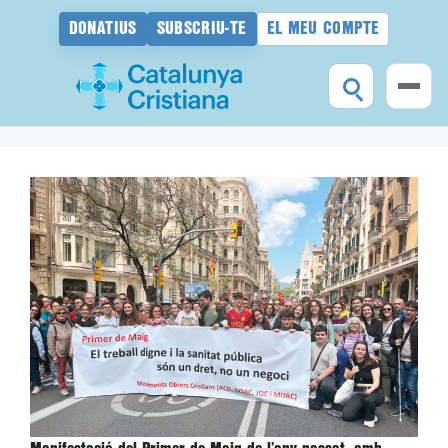
DONATIUS
SUBSCRIU-TE
EL MEU COMPTE
Vés
al
contingut