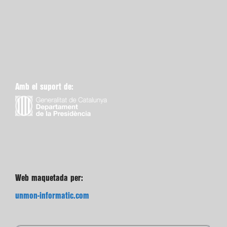
Amb el suport de:
Web maquetada per:
unmon-informatic.com