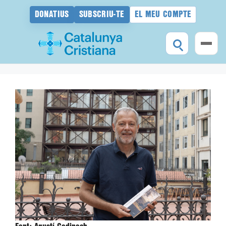
DONATIUS
SUBSCRIU-TE
EL MEU COMPTE
Vés
al
contingut