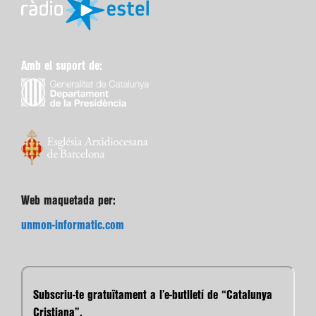
Amb el suport de:
Web maquetada per:
unmon-informatic.com
Subscriu-te gratuïtament a l’e-butlletí de “Catalunya
Cristiana”.