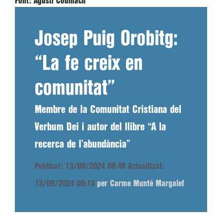
Font:
Agustí Codinach
Josep Puig Orobitg:
“La fe creix en
comunitat”
Membre de la Comunitat Cristiana del
Verbum Dei i autor del llibre “A la
recerca de l’abundància”
Publicat: 13/09/2024 08:48
Actualitzat:
13/09/2024 09:13
per Carme Munté Margalef