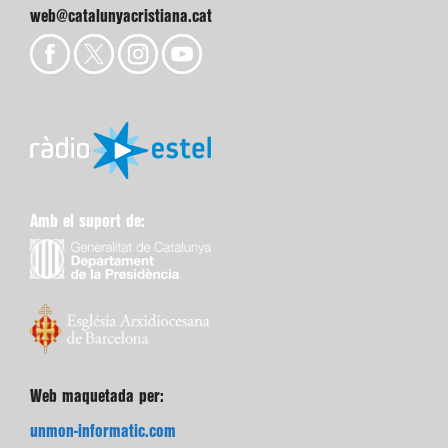
web@catalunyacristiana.cat
Amb el suport de:
Web maquetada per:
unmon-informatic.com