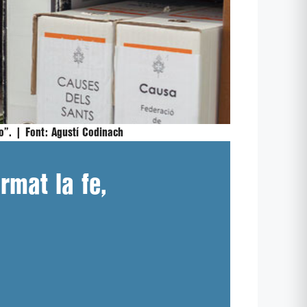
io”. |
Font:
Agustí Codinach
rmat la fe,