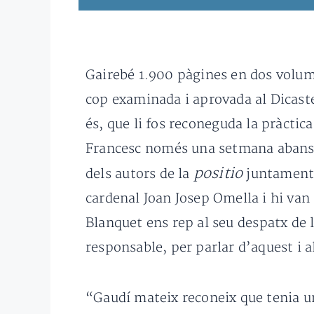
Gairebé 1.900 pàgines en dos volum
cop examinada i aprovada al Dicaste
és, que li fos reconeguda la pràctic
Francesc només una setmana abans d
positio
dels autors de la
juntament 
cardenal Joan Josep Omella i hi van 
Blanquet ens rep al seu despatx de 
responsable, per parlar d’aquest i al
“Gaudí mateix reconeix que tenia un 