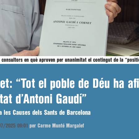
 consultors en què aproven per unanimitat el contingut de la “posit
t: “Tot el poble de Déu ha afi
itat d’Antoni Gaudí”
r a les Causes dels Sants de Barcelona
/07/2025 09:01
per Carme Munté Margalef