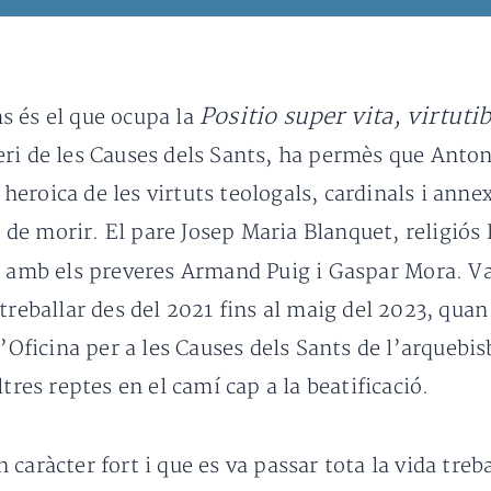
Positio super vita, virtuti
s és el que ocupa la
ri de les Causes dels Sants, ha permès que Antoni
a heroica de les virtuts teologals, cardinals i anne
e morir. El pare Josep Maria Blanquet, religiós F
amb els preveres Armand Puig i Gaspar Mora. Van
treballar des del 2021 fins al maig del 2023, qua
l’Oficina per a les Causes dels Sants de l’arquebis
tres reptes en el camí cap a la beatificació.
caràcter fort i que es va passar tota la vida tre